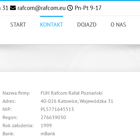
a 31
rafcom@rafcom.eu
Pn-Pt 9-17
START
KONTAKT
DOJAZD
O NAS
Nazwa firmy:
FUH Rafcom Rafał Poznański
Adres:
40-026 Katowice, Wojewódzka 31
NIP:
PL5771645513
Regon:
276639030
Rok założenia:
1999
Bank:
mBank