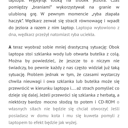
laptopa. Wypłynął łódką na środek jeziora. Czas
pomiędzy „braniami” wykorzystywał na granie w
ulubioną grę. W pewnym momencie „ryba złapała
haczyk”. Wędkarz zerwał się stracił równowagę i wpadł
do jeziora a razem z nim
laptop
. Laptopa wyłowiono z
dna, wędkarz przeżył natomiast ryba uciekła.
A
teraz wyobraź sobie mniej drastyczną sytuację: Obok
laptopa stoi szklanka wody lub otwarta butelka z colą.
Można by powiedzieć, że jeszcze to o niczym nie
świadczy, bo pewnie każdy z nas często widział już taką
sytuację. Problem jednak w tym, że czasami wystarczy
chwila nieuwagi i owa szklanka lub butelka może się
przewrócić w kierunku laptopa i…. aż strach pomyśleć co
dzieje się dalej. Jeżeli przewróci się szklanka z herbatą, a
niektórzy bardzo mocno słodzą to potem i
CD-ROM
o
własnych siłach nie będzie się chciał otworzyć Jeśli
posiadasz w domu kota i mu się kuweta pomyli z
laptopem to efekt będzie jak wyżej.