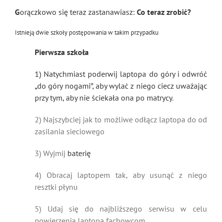
G
orączkowo się teraz zastanawiasz:
Co teraz zrobić?
Istnieją dwie szkoły postępowania w takim przypadku
Pierwsza szkoła
1) Natychmiast poderwij laptopa do góry i odwróć
„do góry nogami”, aby wylać z niego ciecz uważając
przy tym, aby nie ściekała ona po
matrycy
.
2) Najszybciej jak to możliwe odłącz laptopa do od
zasilania sieciowego
3) Wyjmij
baterię
4) Obracaj laptopem tak, aby usunąć z niego
resztki płynu
5) Udaj się do najbliższego serwisu w celu
powierzenia laptopa fachowcom