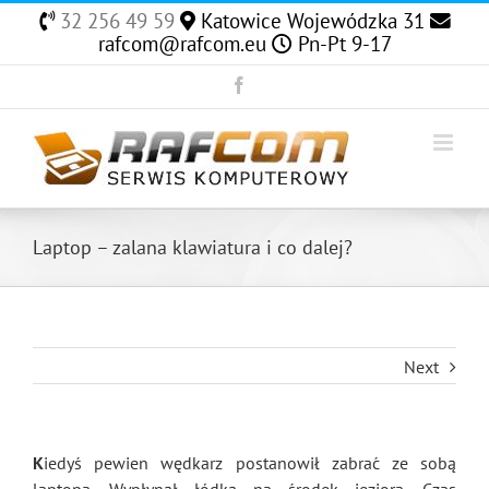
Skip
32 256 49 59
Katowice Wojewódzka 31
to
rafcom@rafcom.eu
Pn-Pt 9-17
content
Facebook
Laptop – zalana klawiatura i co dalej?
Next
K
iedyś pewien wędkarz postanowił zabrać ze sobą