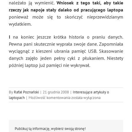
należało ją wymienić.
Wniosek z tego taki, aby takie
rzeczy jak napoje stały daleko od pracującego laptopa
ponieważ może się to skończyć nieprzewidzianym
wydatkiem.
I
na koniec jeszcze krótka historia o praniu danych.
Pewna pani skutecznie wyprała swoje dane. Zapomniała
wyciągnąć z kieszeni ubrania pamięć USB. Skasowanie
danych zajęło jeden pełny cykl z płukaniem. Niestety
później laptop już pamięci nie wykrywał.
By
Rafał Poznański
|
21 grudnia 2008
|
Interesujące artykuły o
Laptop
laptopach
|
Możliwość komentowania
została wyłączona
–
zalana
klawiatura
i
co
Publikuj tą informację, wybierz swoją stronę!
dalej?