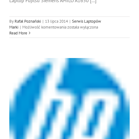
Laptop Fujitsu Siemens AMILO A1650 [...]
By
Rafał Poznański
|
13 lipca 2014
|
Serwis Laptopów
Serwis
Marki
|
Możliwość komentowania
została wyłączona
laptopów
Read More
Fujitsu
Siemens