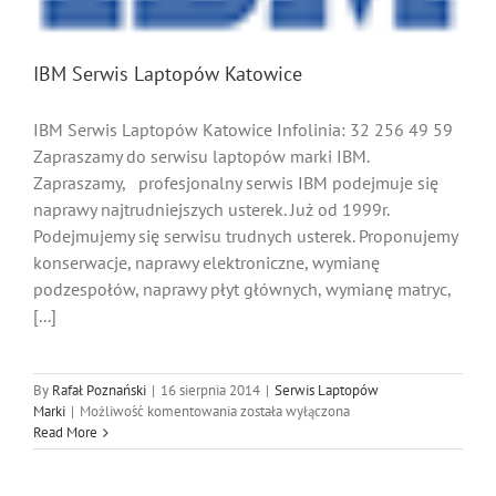
IBM Serwis Laptopów Katowice
IBM Serwis Laptopów Katowice Infolinia: 32 256 49 59
Zapraszamy do serwisu laptopów marki IBM.
Zapraszamy, profesjonalny serwis IBM podejmuje się
naprawy najtrudniejszych usterek. Już od 1999r.
Podejmujemy się serwisu trudnych usterek. Proponujemy
konserwacje, naprawy elektroniczne, wymianę
podzespołów, naprawy płyt głównych, wymianę matryc,
[...]
By
Rafał Poznański
|
16 sierpnia 2014
|
Serwis Laptopów
IBM
Marki
|
Możliwość komentowania
została wyłączona
Serwis
Read More
Laptopów
Katowice