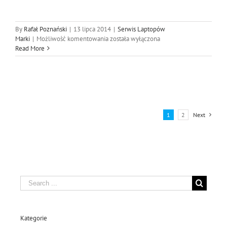
By
Rafał Poznański
|
13 lipca 2014
|
Serwis Laptopów
Serwis
Marki
|
Możliwość komentowania
została wyłączona
laptopów
Read More
Sony
Vaio
1
2
Next
Search
for:
Kategorie