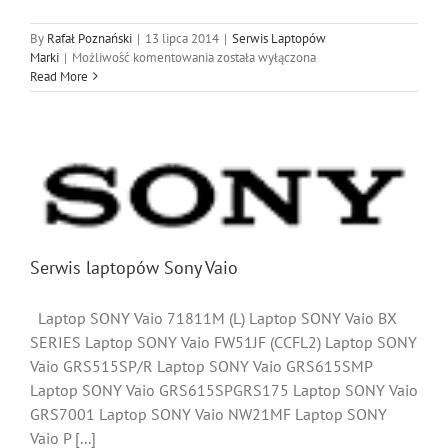
By
Rafał Poznański
|
13 lipca 2014
|
Serwis Laptopów
Serwis
Marki
|
Możliwość komentowania
została wyłączona
laptopów
Read More
LG
Serwis laptopów Sony Vaio
Laptop SONY Vaio 71811M (L) Laptop SONY Vaio BX
SERIES Laptop SONY Vaio FW51JF (CCFL2) Laptop SONY
Vaio GRS515SP/R Laptop SONY Vaio GRS615SMP
Laptop SONY Vaio GRS615SPGRS175 Laptop SONY Vaio
GRS7001 Laptop SONY Vaio NW21MF Laptop SONY
Vaio P [...]