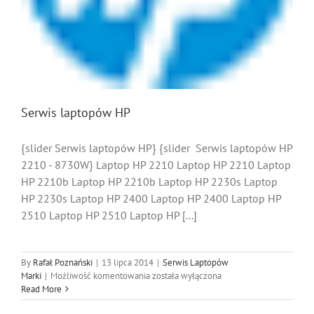
Serwis laptopów HP
{slider Serwis laptopów HP} {slider Serwis laptopów HP
2210 - 8730W} Laptop HP 2210 Laptop HP 2210 Laptop
HP 2210b Laptop HP 2210b Laptop HP 2230s Laptop
HP 2230s Laptop HP 2400 Laptop HP 2400 Laptop HP
2510 Laptop HP 2510 Laptop HP [...]
By
Rafał Poznański
|
13 lipca 2014
|
Serwis Laptopów
Serwis
Marki
|
Możliwość komentowania
została wyłączona
laptopów
Read More
HP