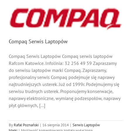
Compaq Serwis Laptopów
Compaq Serwis Laptopów Compaq serwis laptopów
Rafcom Katowice. Infolinia: 32 256 49 59 Zapraszamy
do serwisu laptopów marki Compaq. Zapraszamy,
profesjonalny serwis Compaq podejmuje się naprawy
najtrudniejszych usterek. Już od 1999r. Podejmujemy się
serwisu trudnych usterek. Proponujemy konserwacje,
naprawy elektroniczne, wymianę podzespołów, naprawy
płyt głównych, [...]
By
Rafał Poznański
|
16 sierpnia 2014
|
Serwis Laptopów
Compaq
Marki
|
Możliwość komentowania
została wyłączona