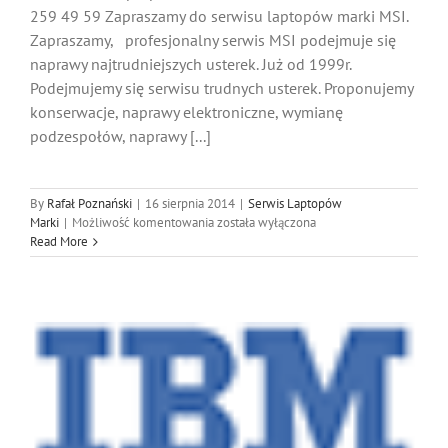
259 49 59 Zapraszamy do serwisu laptopów marki MSI.
Zapraszamy, profesjonalny serwis MSI podejmuje się
naprawy najtrudniejszych usterek. Już od 1999r.
Podejmujemy się serwisu trudnych usterek. Proponujemy
konserwacje, naprawy elektroniczne, wymianę
podzespołów, naprawy [...]
By
Rafał Poznański
|
16 sierpnia 2014
|
Serwis Laptopów
MSI
Marki
|
Możliwość komentowania
została wyłączona
Serwis
Read More
Laptopów
Katowice