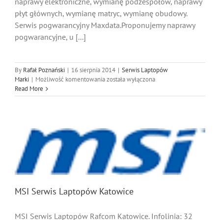
naprawy elektroniczne, wymianę podzespołów, naprawy
płyt głównych, wymianę matryc, wymianę obudowy.
Serwis pogwarancyjny Maxdata.Proponujemy naprawy
pogwarancyjne, u [...]
By
Rafał Poznański
|
16 sierpnia 2014
|
Serwis Laptopów
Maxdata
Marki
|
Możliwość komentowania
została wyłączona
Serwis
Read More
Laptopów
Katowice
MSI Serwis Laptopów Katowice
MSI Serwis Laptopów Rafcom Katowice. Infolinia: 32