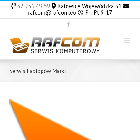
Skip
32 256 49 59
Katowice Wojewódzka 31
to
rafcom@rafcom.eu
Pn-Pt 9-17
content
Facebook
Serwis Laptopów Marki