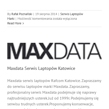
By
Rafał Poznański
|
19 sierpnia 2014
|
Serwis Laptopów
Serwis
Marki
|
Możliwość komentowania
została wyłączona
Laptopów
Read More
HP
Naprawa
Maxdata Serwis Laptopów Katowice
Maxdata serwis laptopów Rafcom Katowice. Zapraszamy
do serwisu laptopów marki Maxdata. Zapraszamy,
profesjonalny serwis Maxdata podejmuje się naprawy
najtrudniejszych usterek.Już od 1999r. Podejmujemy się
serwisu trudnych usterek.Proponujemy konserwacje,