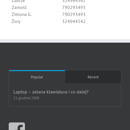
Zabrze
324944542
Zamość
790293493
Zielona G.
790293493
Żory
324944542
Popular
Recent
Laptop – zalana klawiatura i co dalej?
21 grudnia 2008