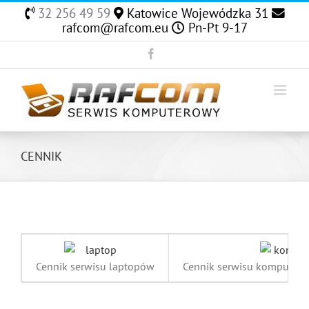
Skip
32 256 49 59
Katowice Wojewódzka 31
to
rafcom@rafcom.eu
Pn-Pt 9-17
content
Facebook
CENNIK
Cennik serwisu laptopów
Cennik serwisu komputeró