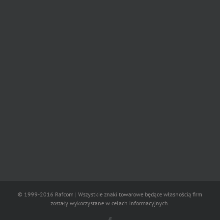
© 1999-2016 Rafcom | Wszystkie znaki towarowe będące własnością firm
zostały wykorzystane w celach informacyjnych.