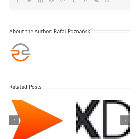
About the Author:
Rafał Poznański
Related Posts
P
Maxdata Serwis
MSI Serwis Laptopów
Laptopów Katowice
Katowice