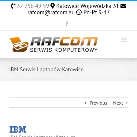
Skip
32 256 49 59
Katowice Wojewódzka 31
to
rafcom@rafcom.eu
Pn-Pt 9-17
content
Facebook
IBM Serwis Laptopów Katowice
Previous
Next