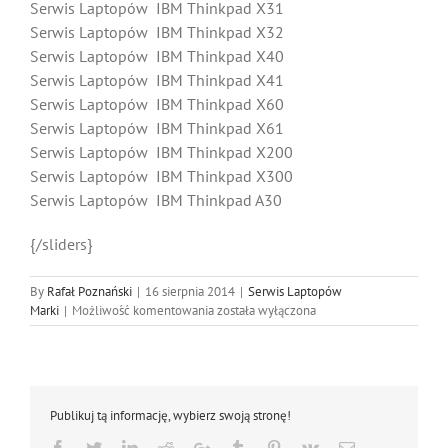
Serwis Laptopów IBM Thinkpad X31
Serwis Laptopów IBM Thinkpad X32
Serwis Laptopów IBM Thinkpad X40
Serwis Laptopów IBM Thinkpad X41
Serwis Laptopów IBM Thinkpad X60
Serwis Laptopów IBM Thinkpad X61
Serwis Laptopów IBM Thinkpad X200
Serwis Laptopów IBM Thinkpad X300
Serwis Laptopów IBM Thinkpad A30
{/sliders}
By
Rafał Poznański
|
16 sierpnia 2014
|
Serwis Laptopów
IBM
Marki
|
Możliwość komentowania
została wyłączona
Serwis
Laptopów
Katowice
Publikuj tą informację, wybierz swoją stronę!
Facebook
Twitter
LinkedIn
Reddit
Google+
Tumblr
Pinterest
Vk
Email