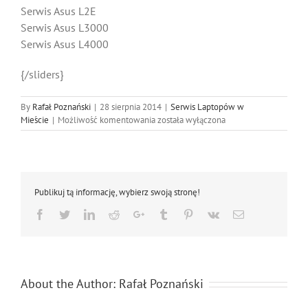
Serwis Asus L2E
Serwis Asus L3000
Serwis Asus L4000
{/sliders}
By
Rafał Poznański
|
28 sierpnia 2014
|
Serwis Laptopów w
Asus
Mieście
|
Możliwość komentowania
została wyłączona
Serwis
Laptopów
Katowice
Publikuj tą informację, wybierz swoją stronę!
Facebook
Twitter
LinkedIn
Reddit
Google+
Tumblr
Pinterest
Vk
Email
About the Author:
Rafał Poznański