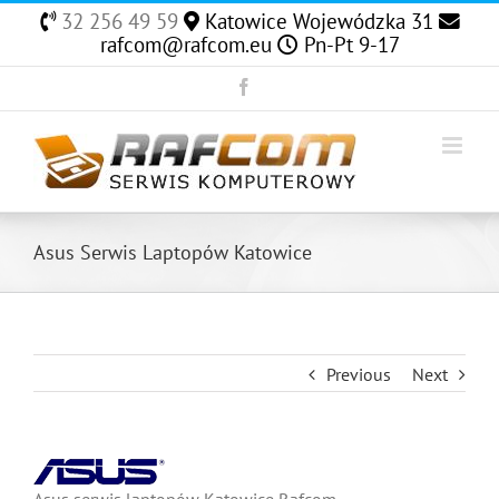
Skip
32 256 49 59
Katowice Wojewódzka 31
to
rafcom@rafcom.eu
Pn-Pt 9-17
content
Facebook
Asus Serwis Laptopów Katowice
Previous
Next