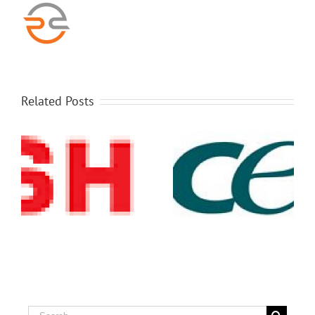
Related Posts
Acer Serwis Laptopów
Katowice RAFCOM
Search