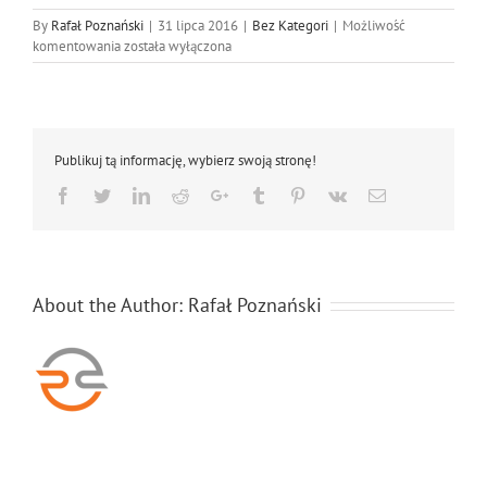
By
Rafał Poznański
|
31 lipca 2016
|
Bez Kategori
|
Możliwość
Wymiana
komentowania
została wyłączona
dysków
SSD
w
laptopach
Publikuj tą informację, wybierz swoją stronę!
Facebook
Twitter
LinkedIn
Reddit
Google+
Tumblr
Pinterest
Vk
Email
About the Author:
Rafał Poznański