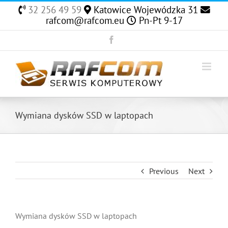
Skip
32 256 49 59
Katowice Wojewódzka 31
to
rafcom@rafcom.eu
Pn-Pt 9-17
content
Facebook
Wymiana dysków SSD w laptopach
Previous
Next
Wymiana dysków SSD w laptopach