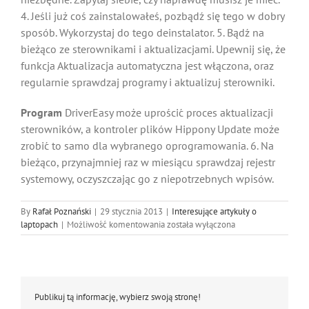
4. Jeśli już coś zainstalowałeś, pozbądź się tego w dobry
sposób. Wykorzystaj do tego deinstalator. 5. Bądź na
bieżąco ze sterownikami i aktualizacjami. Upewnij się, że
funkcja Aktualizacja automatyczna jest włączona, oraz
regularnie sprawdzaj programy i aktualizuj sterowniki.
Program
DriverEasy może uprościć proces aktualizacji
sterowników, a kontroler plików Hippony Update może
zrobić to samo dla wybranego oprogramowania. 6. Na
bieżąco, przynajmniej raz w miesiącu sprawdzaj rejestr
systemowy, oczyszczając go z niepotrzebnych wpisów.
By
Rafał Poznański
|
29 stycznia 2013
|
Interesujące artykuły o
Szczęśliwy
laptopach
|
Możliwość komentowania
została wyłączona
laptop
Publikuj tą informację, wybierz swoją stronę!