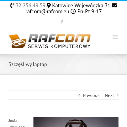
Skip
32 256 49 59
Katowice Wojewódzka 31
to
rafcom@rafcom.eu
Pn-Pt 9-17
content
Facebook
Szczęśliwy laptop
Previous
Next
Jeśli