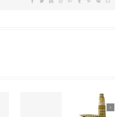
Facebook
Twitter
LinkedIn
Reddit
Google+
Tumblr
Pinterest
Vk
Ema
Twardy dysk w
niejsza od
Zabezpiecz swój
laptopie – pojemn
hpadu
komputer