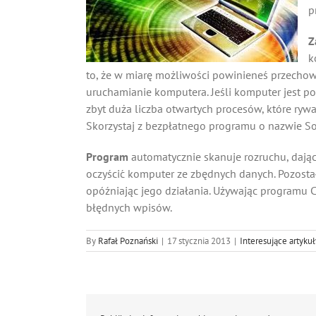
p
Z
k
to, że w miarę możliwości powinieneś przechow
uruchamianie komputera. Jeśli komputer jest po
zbyt duża liczba otwartych procesów, które rywa
Skorzystaj z bezpłatnego programu o nazwie So
Program
automatycznie skanuje rozruchu, dając
oczyścić komputer ze zbędnych danych. Pozostałe
opóźniając jego działania. Używając programu Cc
błędnych wpisów.
By
Rafał Poznański
|
17 stycznia 2013
|
Interesujące artyku