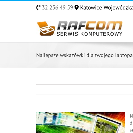
Skip
32 256 49 59
Katowice Wojewódzk
to
content
Najlepsze wskazówki dla twojego laptopa
N
d
r