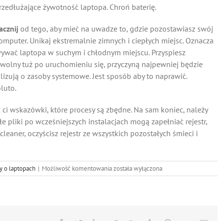
rzedłużające żywotność laptopa. Chroń baterię.
acznij
od tego, aby mieć na uwadze to, gdzie pozostawiasz swój
omputer. Unikaj ekstremalnie zimnych i ciepłych miejsc. Oznacza
ywać laptopa w suchym i chłodnym miejscu. Przyspiesz
wolny tuż po uruchomieniu się, przyczyną najpewniej będzie
lizują o zasoby systemowe. Jest sposób aby to naprawić.
luto.
 ci wskazówki, które procesy są zbędne. Na sam koniec, należy
 pliki po wcześniejszych instalacjach mogą zapełniać rejestr,
leaner, oczyścisz rejestr ze wszystkich pozostałych śmieci i
Najlepsze
ły o laptopach
|
Możliwość komentowania
została wyłączona
wskazówki
dla
twojego
laptopa