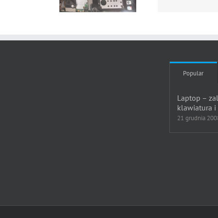
Katowice
laptopa Toshiba
Popular
Laptop – za
klawiatura i
21 grudnia 200