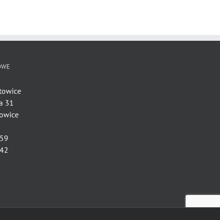
OWE
towice
a 31
owice
 59
 42