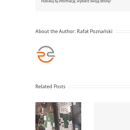
Publikuj tą informację, wybierz swoją stronę!
About the Author:
Rafał Poznański
Related Posts
zełożenie matrycy z
Wymiana matrycy w
Mysz wygod
jednego laptopa
laptopie Rafcom
touc
shiba do drugiego