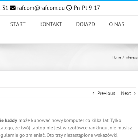
a 31
rafcom@rafcom.eu
Pn-Pt 9-17
START
KONTAKT
DOJAZD
O NAS
Home
/
Interesu
Previous
Next
ie każdy
może kupować nowy komputer co kilka lat. Tylko
latego, że twój laptop nie jest w czołówce rankingu, nie musisz
egularnie go zmieniać. Oto trzy niezastąpione wskazówki,