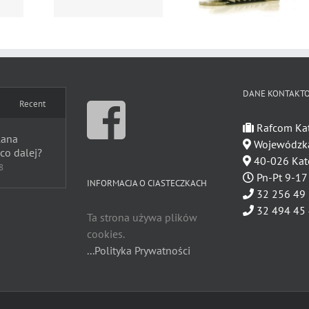
i prędkość
DANE KONTAKT
Recent
Rafcom Ka
lana
Wojewódzk
 co dalej?
40-026 Kat
8
Pn-Pt 9-17
INFORMACJA O CIASTECZKACH
32 256 49
32 494 45
Ta strona używa plików
cookies.
...Polityka Prywatności